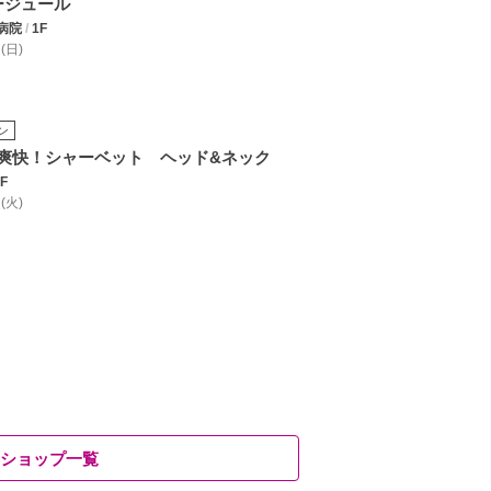
ージュール
病院
/
1F
 (日)
ン
爽快！シャーベット ヘッド&ネック
F
 (火)
ショップ一覧