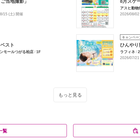
「ご当地撮影」
8月スケ
アスヒ動物
/08/15 (土) 開催
2026/08/02
キャンペー
チェベスト
ひんやり
 イオンモールつがる柏店
/
1F
ラフィネ
/
2
2026/07/21
もっと見る
一覧