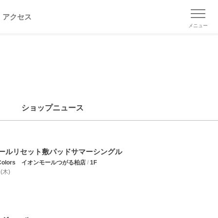
アクセス
メニュー
ショップニュース
ールリセット敷パッドサマーシングル
n Colors イオンモールつがる柏店
/
1F
 (木)